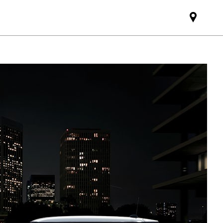
Mini
dealer
partne