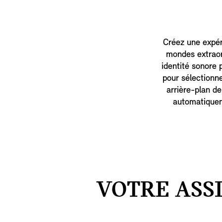
Créez une expér
mondes extraor
identité sonore 
pour sélectionn
arrière-plan d
automatiquem
VOTRE ASS