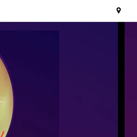
Mini
dealer
partne