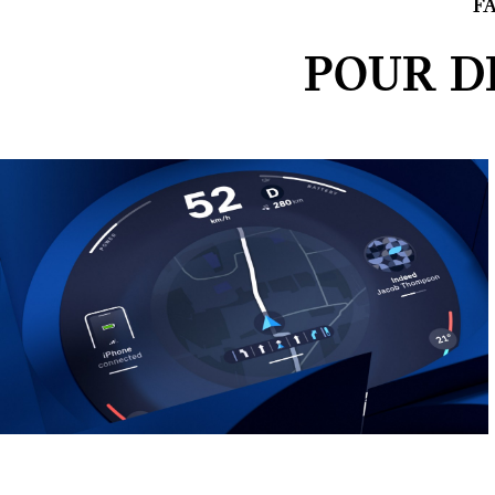
F
POUR D